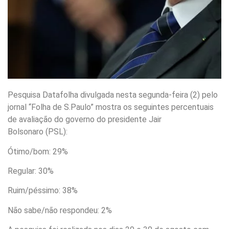
Pesquisa Datafolha divulgada nesta segunda-feira (2) pelo
jornal “Folha de S.Paulo” mostra os seguintes percentuais
de avaliação do governo do presidente Jair
Bolsonaro (PSL):
Ótimo/bom: 29%
Regular: 30%
Ruim/péssimo: 38%
Não sabe/não respondeu: 2%