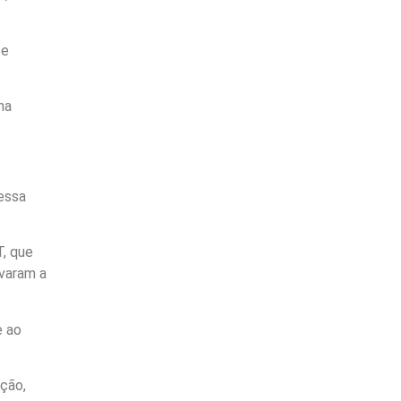
 e
na
essa
, que
ovaram a
e ao
ção,