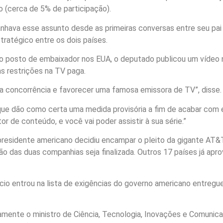
 (cerca de 5% de participação).
ava esse assunto desde as primeiras conversas entre seu pai
ratégico entre os dois países.
 o posto de embaixador nos EUA, o deputado publicou um vídeo 
as restrições na TV paga.
ir a concorrência e favorecer uma famosa emissora de TV”, disse.
ue dão como certa uma medida provisória a fim de acabar com 
or de conteúdo, e você vai poder assistir à sua série.”
esidente americano decidiu encampar o pleito da gigante AT&T
ão das duas companhias seja finalizada. Outros 17 países já apr
io entrou na lista de exigências do governo americano entregu
ente o ministro de Ciência, Tecnologia, Inovações e Comunica