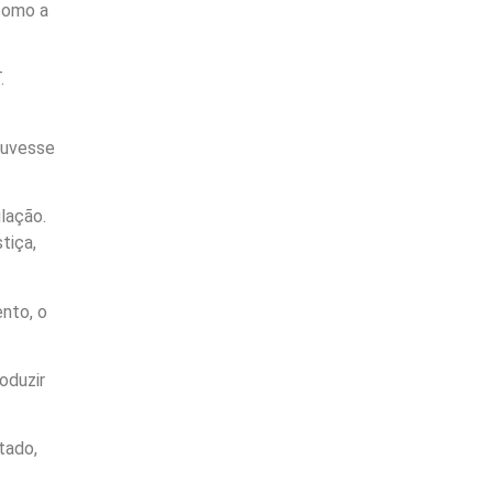
como a
.
ouvesse
lação.
tiça,
nto, o
oduzir
tado,