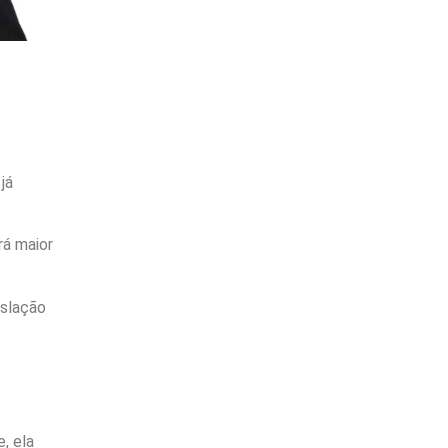
já
rá maior
islação
, ela