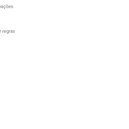
ipações
r regras