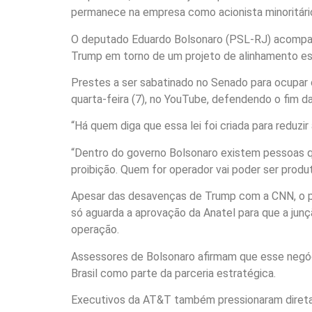
permanece na empresa como acionista minoritário
O deputado Eduardo Bolsonaro (PSL-RJ) acompanh
Trump em torno de um projeto de alinhamento est
Prestes a ser sabatinado no Senado para ocupar
quarta-feira (7), no YouTube, defendendo o fim d
“Há quem diga que essa lei foi criada para reduz
“Dentro do governo Bolsonaro existem pessoas q
proibição. Quem for operador vai poder ser produt
Apesar das desavenças de Trump com a CNN, o pr
só aguarda a aprovação da Anatel para que a junç
operação.
Assessores de Bolsonaro afirmam que esse negóc
Brasil como parte da parceria estratégica.
Executivos da AT&T também pressionaram diretam