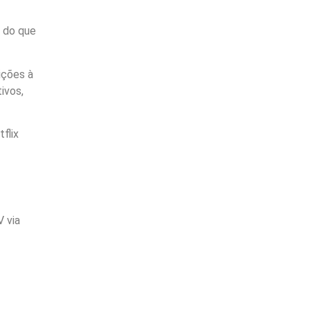
z do que
ições à
ivos,
flix
V via