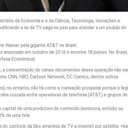
istério da Economia e o da Ciência, Tecnologia, Inovações e
ificando a lei da TV paga no país para atender a um pedido do
e Warner pela gigante AT&T no Brasil.
oi anunciado em outubro de 2016 e envolve 18 países. No Brasil, 
efesa Econômica).
e, a concentração de canais decorrentes dessa operação não se
omo CNN, HBO, Cartoon Network, DC Comics, dentre outros.
), no entanto, não há como a transação prosperar porque a leg
nária cruzada entre operadoras de telefonia (AT&T) e grupos de
o capital de uma produtora de conteúdo (emissora, estúdio ou
30% de uma tele.
 do controle da Sky, empresa de TV e internet por satélite. Hoje