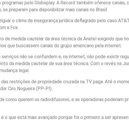
s programas pelo Globoplay. A Record também oferece canais, 
 se preparam para disponibilizar mais canais no Brasil.
guar o clima de insegurança jurídica deflagrado pelo caso AT&T
om a Fox.
lvo de medida cautelar da área técnica da Anatel exigindo que h
ios que buscassem canais do grupo americano pela internet.
 serviços não se confundem e, na internet, não pode existir regu
érito da medida cautelar de sua área técnica. Com o revés na Jus
 mudança legal.
m das restrições de propriedade cruzada na TV paga. Até o mome
dor Ciro Nogueira (PP-PI).
ada como querem os radiodifusores, e as operadoras poderiam pr
é o que está mais avançado porque foi o primeiro a ser apresen