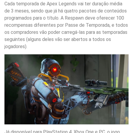
Cada temporada de Apex Legends vai ter duração média
de 3 meses, sendo que já há quatro pacotes de conteúdos
programados para o título. A Respawn deve oferecer 100
recompensas diferentes por Passe de Temporada, e todos
os compradores vão poder carregá-las para as temporadas
seguintes (alguns deles vão ser abertos a todos os
jogadores).
Já disponível para PlayStation 4, Xbox One e PC, o jogo