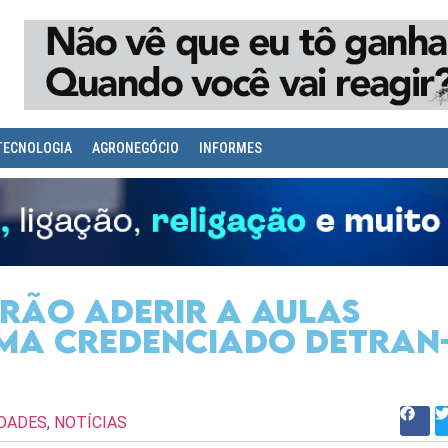
TECNOLOGIA
AGRONEGÓCIO
INFORMES
rão aderir a aulas
ema credenciado Detran
IDADES
,
NOTÍCIAS