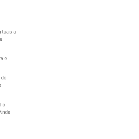
rtuais a
a
ra e
l do
o
l o
Ainda