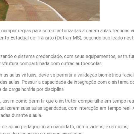
umprir regras para serem autorizadas a darem aulas teóricas vi
ento Estadual de Trânsito (Detran-MS), segundo publicado nest
.
ilizando o sistema credenciado, com seus equipamentos, estrutu
 estrutura compartilhada com outras autoescolas.
as aulas virtuais, deve se permitir a validação biométrica facia
o das aulas. Possuir a capacidade de integração com o sistema d
 da carga horária por disciplina.
, assim como permitir que o instrutor compartilhe em tempo rea
sualizarem suas aulas agendadas, com interação em tempo real. 
adas durante a aula.
de apoio pedagógico ao candidato, como vídeos, exercícios,
 fóruns de discussão e exames simulados.