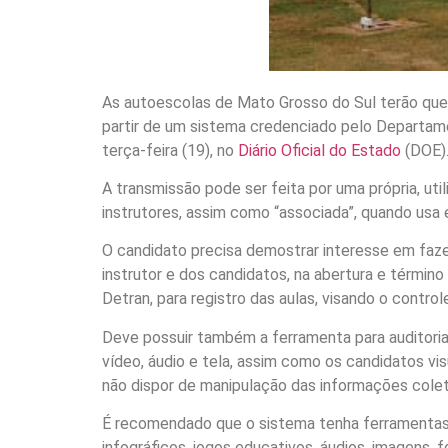
As autoescolas de Mato Grosso do Sul terão que c
partir de um sistema credenciado pelo Departam
terça-feira (19), no
Diário Oficial do Estado
(DOE)
A transmissão pode ser feita por uma própria, ut
instrutores, assim como “associada”, quando usa
O candidato precisa demostrar interesse em fazer 
instrutor e dos candidatos, na abertura e términ
Detran, para registro das aulas, visando o controle
Deve possuir também a ferramenta para auditoria
vídeo, áudio e tela, assim como os candidatos vi
não dispor de manipulação das informações colet
É recomendado que o sistema tenha ferramentas 
infográficos, jogos educativos, áudios, imagens,