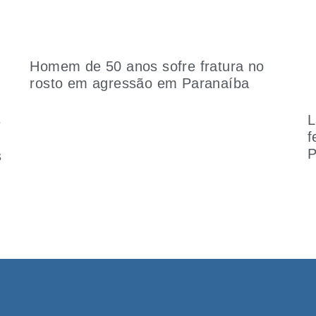
Homem de 50 anos sofre fratura no
rosto em agressão em Paranaíba
L
e
f
P
s