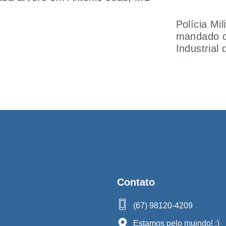
Polícia Mi
mandado de
Industrial
Contato
(67) 98120-4209
Estamos pelo mujndo! :)