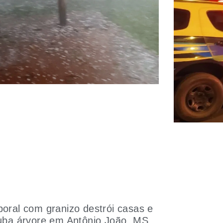
oral com granizo destrói casas e
uba árvore em Antônio João, MS