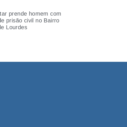
litar prende homem com
 prisão civil no Bairro
 de Lourdes