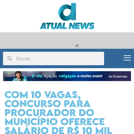
Com 10 vagas,
concurso para
procurador do
Município oferece
salário de r$ 10 mil