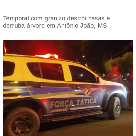
Temporal com granizo destrói casas e
derruba árvore em Antônio João, MS