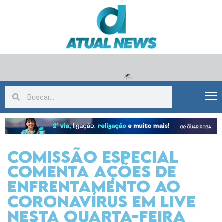
Comissão Especial
comenta ações de
enfrentamento ao
coronavírus em live
nesta quarta-feira