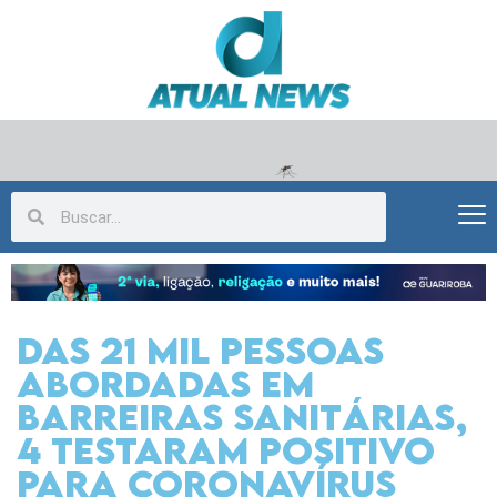
Das 21 mil pessoas
abordadas em
barreiras sanitárias,
4 testaram positivo
para coronavírus