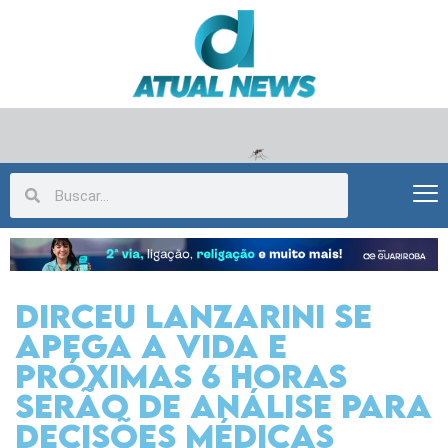
Dirceu Lanzarini se
apega a vida e
próximas 6 horas
serão de análise para
decisões médicas