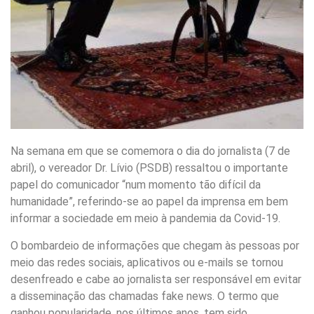
Na semana em que se comemora o dia do jornalista (7 de
abril), o vereador Dr. Lívio (PSDB) ressaltou o importante
papel do comunicador “num momento tão difícil da
humanidade”, referindo-se ao papel da imprensa em bem
informar a sociedade em meio à pandemia da Covid-19.
O bombardeio de informações que chegam às pessoas por
meio das redes sociais, aplicativos ou e-mails se tornou
desenfreado e cabe ao jornalista ser responsável em evitar
a disseminação das chamadas fake news. O termo que
ganhou popularidade, nos últimos anos, tem sido