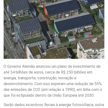
O Governo Alemão anunciou um plano de investimento de
até 54 bilhões de euros, cerca de R$ 250 bilhões em
energia, transporte, construção, inovação e
desenvolvimento. Com isso esperam uma redução de 55%
das emissões de CO2 (em relação a 1990), em linha com o
que foi estipulado dentro da União Europeia até 2030.
Serão dados incentivos fiscais à energia fotovoltaica, outra