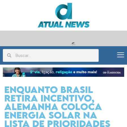
Enquanto Brasil
retira incentivo,
Alemanha coloca
energia solar na
lista de prioridades