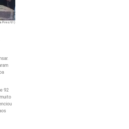
sa Pires/G1)
o
nsar.
maram
oa
de 92
 muito
enciou
 aos