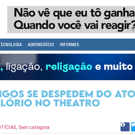
TECNOLOGIA
AGRONEGÓCIO
INFORMES
migos se despedem do at
elório no Theatro
TÍCIAS
,
Sem categoria