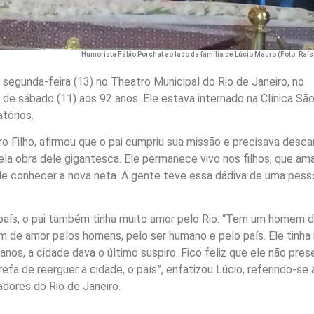
Humorista Fábio Porchat ao lado da família de Lúcio Mauro (Foto: Raí
segunda-feira (13) no Theatro Municipal do Rio de Janeiro, no
 de sábado (11) aos 92 anos. Ele estava internado na Clínica Sã
tórios.
o Filho, afirmou que o pai cumpriu sua missão e precisava desca
ela obra dele gigantesca. Ele permanece vivo nos filhos, que a
 de conhecer a nova neta. A gente teve essa dádiva de uma pess
 país, o pai também tinha muito amor pelo Rio. “Tem um homem 
 de amor pelos homens, pelo ser humano e pelo país. Ele tinha
nos, a cidade dava o último suspiro. Fico feliz que ele não pres
efa de reerguer a cidade, o país”, enfatizou Lúcio, referindo-se
dores do Rio de Janeiro.