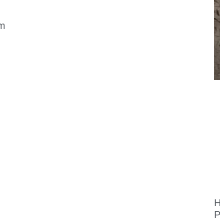
em
H
P