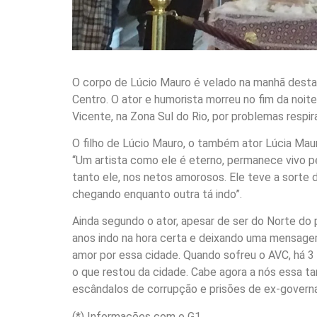
O corpo de Lúcio Mauro é velado na manhã desta 
Centro. O ator e humorista morreu no fim da noite
Vicente, na Zona Sul do Rio, por problemas respira
O filho de Lúcio Mauro, o também ator Lúcia Maur
“Um artista como ele é eterno, permanece vivo p
tanto ele, nos netos amorosos. Ele teve a sorte
chegando enquanto outra tá indo”.
Ainda segundo o ator, apesar de ser do Norte do
anos indo na hora certa e deixando uma mensagem
amor por essa cidade. Quando sofreu o AVC, há 3 a
o que restou da cidade. Cabe agora a nós essa tar
escândalos de corrupção e prisões de ex-governa
(*) Informações com o G1.