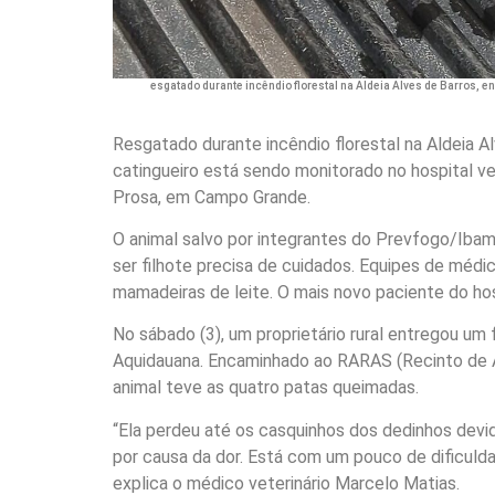
esgatado durante incêndio florestal na Aldeia Alves de Barros, e
Resgatado durante incêndio florestal na Aldeia A
catingueiro está sendo monitorado no hospital vet
Prosa, em Campo Grande.
O animal salvo por integrantes do Prevfogo/Iba
ser filhote precisa de cuidados. Equipes de médi
mamadeiras de leite. O mais novo paciente do hos
No sábado (3), um proprietário rural entregou um 
Aquidauana. Encaminhado ao RARAS (Recinto de Am
animal teve as quatro patas queimadas.
“Ela perdeu até os casquinhos dos dedinhos devid
por causa da dor. Está com um pouco de dificuldad
explica o médico veterinário Marcelo Matias.