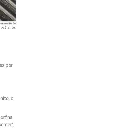
terinário de
mpo Grande.
as por
nito, o
orfina
comer”,