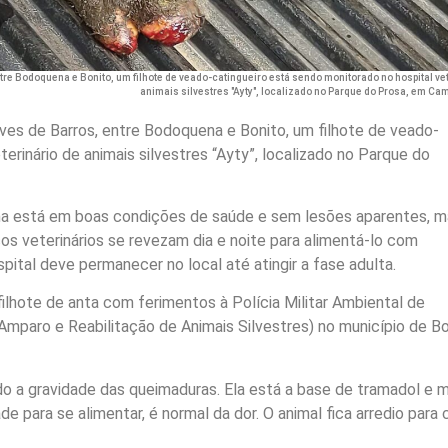
ntre Bodoquena e Bonito, um filhote de veado-catingueiro está sendo monitorado no hospital ve
animais silvestres "Ayty", localizado no Parque do Prosa, em Ca
lves de Barros, entre Bodoquena e Bonito, um filhote de veado-
erinário de animais silvestres “Ayty”, localizado no Parque do
ma está em boas condições de saúde e sem lesões aparentes, m
cos veterinários se revezam dia e noite para alimentá-lo com
pital deve permanecer no local até atingir a fase adulta.
filhote de anta com ferimentos à Polícia Militar Ambiental de
paro e Reabilitação de Animais Silvestres) no município de Bo
o a gravidade das queimaduras. Ela está a base de tramadol e m
e para se alimentar, é normal da dor. O animal fica arredio para 