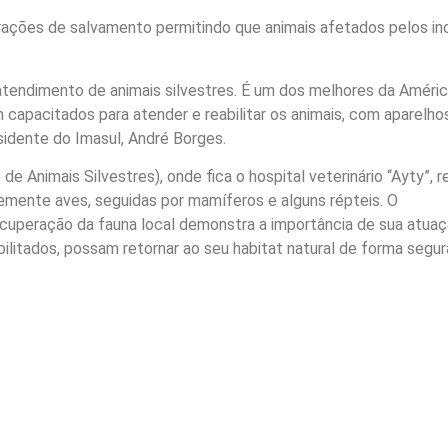
ações de salvamento permitindo que animais afetados pelos in
 atendimento de animais silvestres. É um dos melhores da Améri
m capacitados para atender e reabilitar os animais, com aparelho
sidente do Imasul, André Borges.
e Animais Silvestres), onde fica o hospital veterinário “Ayty”, 
emente aves, seguidas por mamíferos e alguns répteis. O
peração da fauna local demonstra a importância de sua atuaç
ilitados, possam retornar ao seu habitat natural de forma segur