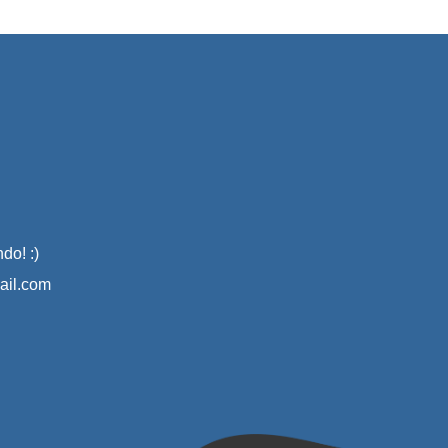
do! :)
il.com