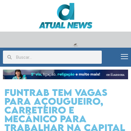
Funtrab tem vagas
para açougueiro,
carreteiro e
mecânico para
trabalhar na capital