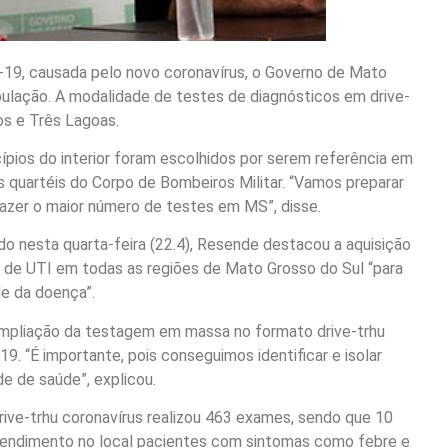
-19, causada pelo novo coronavírus, o Governo de Mato
ulação. A modalidade de testes de diagnósticos em drive-
os e Três Lagoas.
ípios do interior foram escolhidos por serem referência em
s quartéis do Corpo de Bombeiros Militar. “Vamos preparar
azer o maior número de testes em MS”, disse.
o nesta quarta-feira (22.4), Resende destacou a aquisição
s de UTI em todas as regiões de Mato Grosso do Sul “para
le da doença”.
 ampliação da testagem em massa no formato drive-trhu
19. “É importante, pois conseguimos identificar e isolar
e de saúde”, explicou.
rive-trhu coronavírus realizou 463 exames, sendo que 10
tendimento no local pacientes com sintomas como febre e