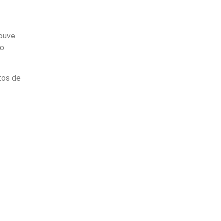
houve
ão
tos de