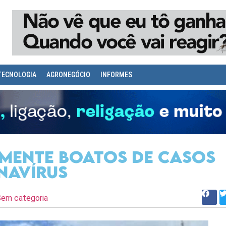
TECNOLOGIA
AGRONEGÓCIO
INFORMES
smente boatos de casos
navírus
Sem categoria