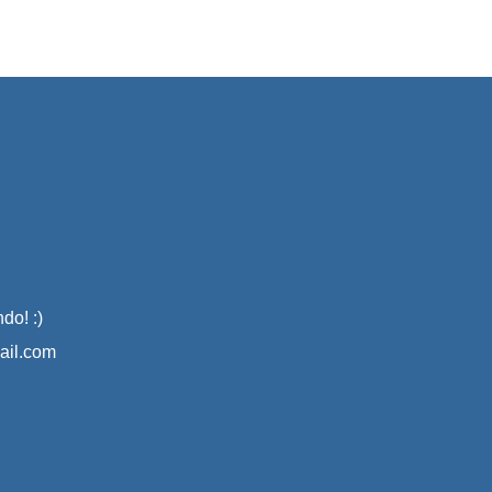
do! :)
il.com