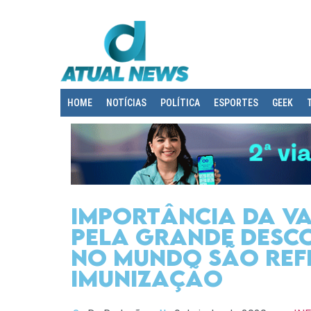
HOME
NOTÍCIAS
POLÍTICA
ESPORTES
GEEK
Importância da va
pela grande desco
no mundo são refl
Imunização