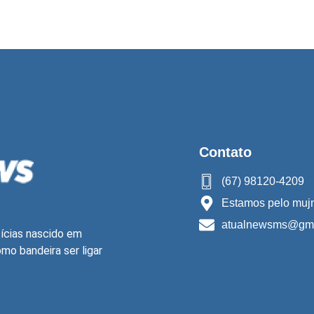
Contato
(67) 98120-4209
Estamos pelo mujn
atualnewsms@gma
ícias nascido em
o bandeira ser ligar