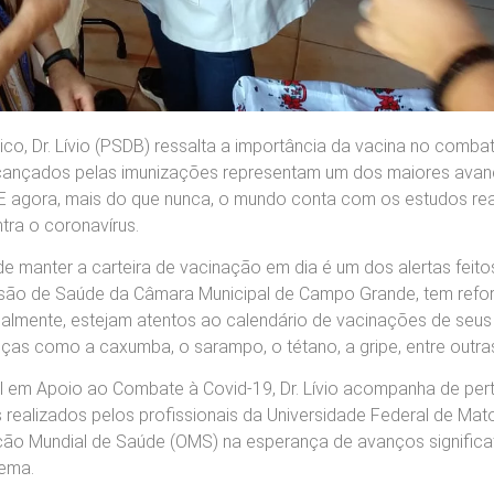
co, Dr. Lívio (PSDB) ressalta a importância da vacina no comba
alcançados pelas imunizações representam um dos maiores ava
 E agora, mais do que nunca, o mundo conta com os estudos re
tra o coronavírus.
e manter a carteira de vacinação em dia é um dos alertas feito
omissão de Saúde da Câmara Municipal de Campo Grande, tem ref
palmente, estejam atentos ao calendário de vacinações de seus f
as como a caxumba, o sarampo, o tétano, a gripe, entre outra
l em Apoio ao Combate à Covid-19, Dr. Lívio acompanha de per
 realizados pelos profissionais da Universidade Federal de Mat
ão Mundial de Saúde (OMS) na esperança de avanços significa
lema.