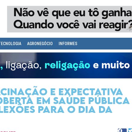
TECNOLOGIA
AGRONEGÓCIO
INFORMES
cinação e expectativa
berta em saúde pública
exões para o Dia da