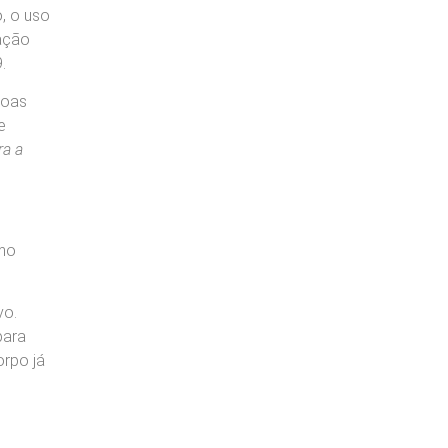
, o uso
nação
.
soas
e
ra a
.
omo
vo.
para
orpo já