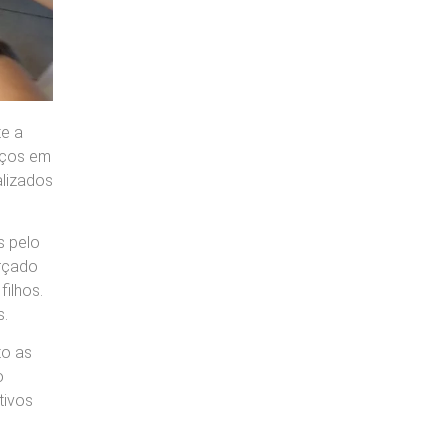
te a
nços em
alizados
s pelo
orçado
ilhos.
s.
to as
o
tivos