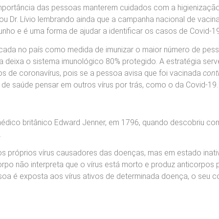
importância das pessoas manterem cuidados com a higienização
tou Dr. Lívio lembrando ainda que a campanha nacional de vaci
junho e é uma forma de ajudar a identificar os casos de Covid-19
sificada no país como medida de imunizar o maior número de pes
na deixa o sistema imunológico 80% protegido. A estratégia serv
s de coronavírus, pois se
a pessoa avisa que foi vacinada
cont
al de saúde pensar em outros vírus por trás, como o da Covid-19
o médico britânico Edward Jenner, em 1796, quando descobriu c
.
s próprios vírus causadores das doenças, mas em estado inati
po não interpreta que o vírus está morto e produz anticorpos 
oa é exposta aos vírus ativos de determinada doença, o seu c