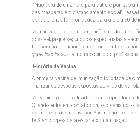
“Não será de uma hora para outra e por isso a 
das máscaras e o distanciamento social”, ressal
contra a gripe foi prorrogada para até dia 30 de 
A imunização contra o vírus influenza foi inten
possível, já que segundo os especialistas a vaci
também para auxiliar no monitoramento dos caso
gripe, isso irá
auxiliar no raciocínio do profission
História da Vacina
A primeira vacina de imunização foi criada pel
imunizar as pessoas expostas ao vírus da varíola
As vacinas são produzidas com propriedades do
Quando entra em contato com o organismo, o cor
combater o agente invasor. Assim, quando a pess
terá anticorpos para evitar a contaminação.