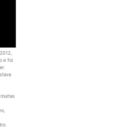
 2012,
o e foi
er.
estava
, muitas
ro,
tro