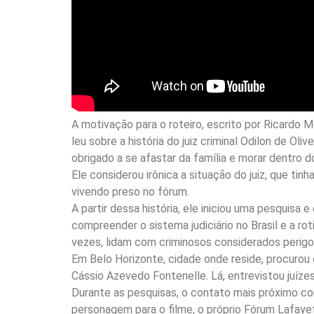
A motivação para o roteiro, escrito por Ricardo 
leu sobre a história do juiz criminal Odilon de Ol
obrigado a se afastar da família e morar dentro
Ele considerou irônica a situação do juiz, que ti
vivendo preso no fórum.
A partir dessa história, ele iniciou uma pesquisa
compreender o sistema judiciário no Brasil e a rot
vezes, lidam com criminosos considerados perigo
Em Belo Horizonte, cidade onde reside, procurou 
Cássio Azevedo Fontenelle. Lá, entrevistou juíze
Durante as pesquisas, o contato mais próximo com
personagem para o filme, o próprio Fórum Lafaye