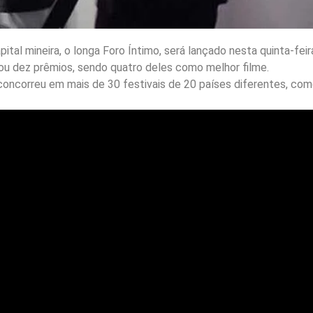
tal mineira, o longa Foro Íntimo, será lançado nesta quinta-fei
ou dez prêmios, sendo quatro deles como melhor filme.
e concorreu em mais de 30 festivais de 20 países diferentes, co