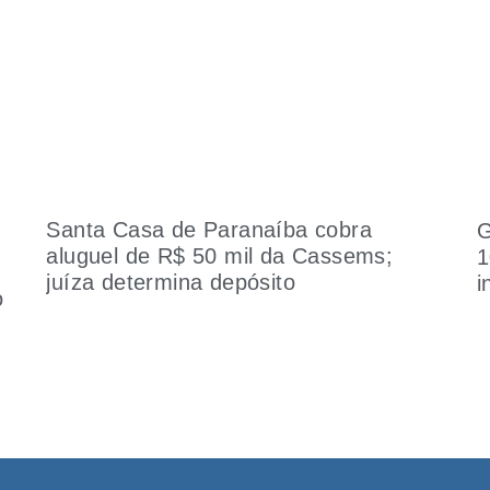
Santa Casa de Paranaíba cobra
G
aluguel de R$ 50 mil da Cassems;
1
s
juíza determina depósito
i
o