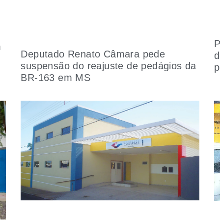
P
m
Deputado Renato Câmara pede
d
suspensão do reajuste de pedágios da
p
BR-163 em MS