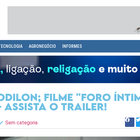
TECNOLOGIA
AGRONEGÓCIO
INFORMES
Odilon; filme "Foro Ínti
 Assista o Trailer!
Sem categoria