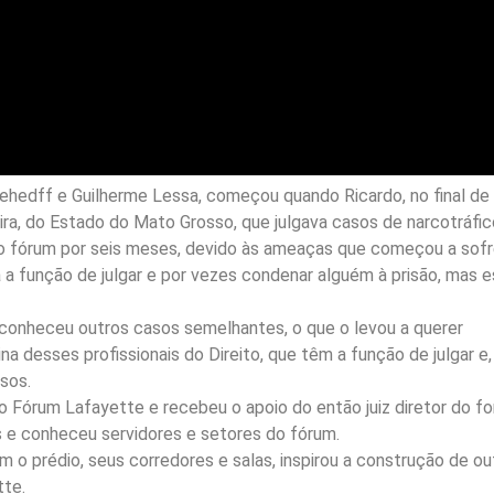
Mehedff e Guilherme Lessa, começou quando Ricardo, no final de
iveira, do Estado do Mato Grosso, que julgava casos de narcotráfic
 do fórum por seis meses, devido às ameaças que começou a sofr
nha a função de julgar e por vezes condenar alguém à prisão, mas 
 e conheceu outros casos semelhantes, o que o levou a querer
ina desses profissionais do Direito, que têm a função de julgar e
sos.
o Fórum Lafayette e recebeu o apoio do então juiz diretor do fo
s e conheceu servidores e setores do fórum.
 o prédio, seus corredores e salas, inspirou a construção de ou
tte.