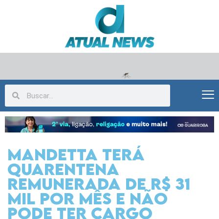
Mandetta terá
quarentena
remunerada de R$ 31
mil por mês e não
pode ter cargo