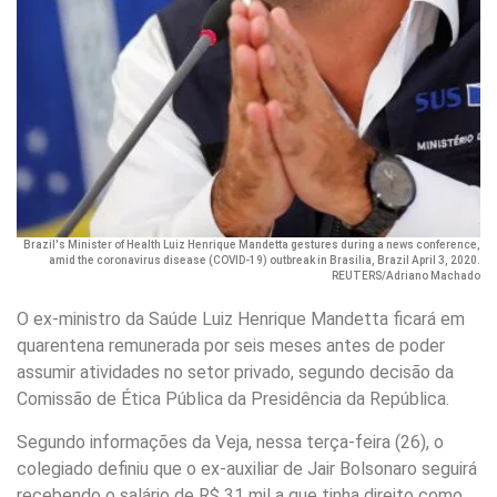
Brazil's Minister of Health Luiz Henrique Mandetta gestures during a news conference,
amid the coronavirus disease (COVID-19) outbreak in Brasilia, Brazil April 3, 2020.
REUTERS/Adriano Machado
O ex-ministro da Saúde Luiz Henrique Mandetta ficará em
quarentena remunerada por seis meses antes de poder
assumir atividades no setor privado, segundo decisão da
Comissão de Ética Pública da Presidência da República.
Segundo informações da Veja, nessa terça-feira (26), o
colegiado definiu que o ex-auxiliar de Jair Bolsonaro seguirá
recebendo o salário de R$ 31 mil a que tinha direito como