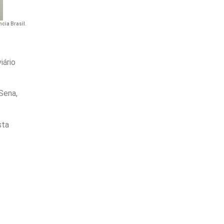
ncia Brasil.
iário
Sena,
sta