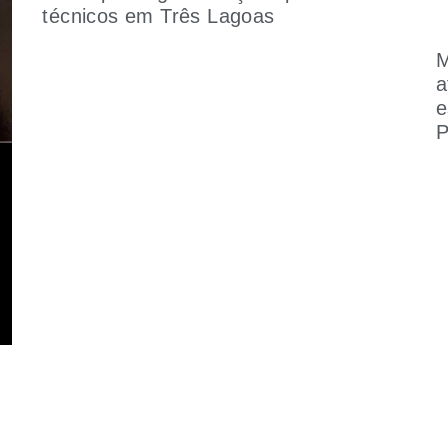
técnicos em Três Lagoas
M
a
e
P