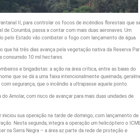
antanal II, para controlar os focos de incêndios florestais que s
al de Corumbá, passa a contar com mais duas aeronaves. Um
ado pelo Estado vão combater o fogo com lançamento de água.
o que há três dias avança pela vegetação nativa da Reserva Part
ria consumido 10 mil hectares.
beiros e brigadistas: a ação na área crítica, entre as baias do
 nome que se dá a uma faixa intencionalmente queimada, geralm
ar, com segurança, que o incêndio a ultrapasse aquele ponto.
a do Amolar, com risco de avançar para mais duas unidades de
or iniciou sua operação na tarde de domingo, com lançamento de
vação. Nesta segunda, integra a operação um helicóptero o ICM
er na Serra Negra – a área az parte da rede de proteção e