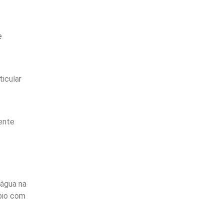
e
icular
ente
 água na
bio com