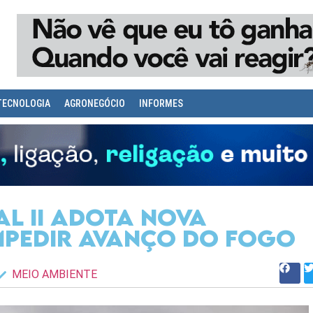
TECNOLOGIA
AGRONEGÓCIO
INFORMES
l II adota nova
mpedir avanço do fogo
MEIO AMBIENTE