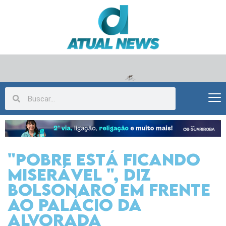
"Pobre está ficando
miserável ", diz
Bolsonaro em frente
ao Palácio da
Alvorada