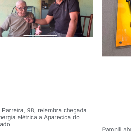
 Parreira, 98, relembra chegada
nergia elétrica a Aparecida do
oado
Pampili a