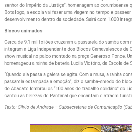
senhor do Império da Justiça”, homenagem ao corumbaense qu
Botafogo, a escola vai fazer uma viagem no tempo e passear 
desenvolvimento dentro da sociedade. Sairá com 1.000 integran
Blocos animados
Cerca de 9,1 mil foliões cruzaram a passarela do samba com 
integram a Liga Independente dos Blocos Carnavalescos de Co
show musical no palco montado na praça Generoso Ponce. Um 
homenageou a rainha de bateria Lucila Victório, da Escola de
“Quando ela passa a galera se agita. Com a musa, a rainha con
passarela estampada a emoção”, diz o samba-enredo do bloco.
de Abacate lembrou os “100 anos de trabalho solidário” do Li
cantou as belezas do Pantanal que encantam e atraem turista
Texto: Sílvio de Andrade – Subsecretaria de Comunicação (S