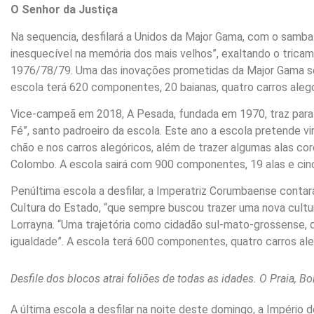
O Senhor da Justiça
Na sequencia, desfilará a Unidos da Major Gama, com o sam
inesquecível na memória dos mais velhos”, exaltando o trica
1976/78/79. Uma das inovações prometidas da Major Gama será
escola terá 620 componentes, 20 baianas, quatro carros alegó
Vice-campeã em 2018, A Pesada, fundada em 1970, traz para 
Fé”, santo padroeiro da escola. Este ano a escola pretende 
chão e nos carros alegóricos, além de trazer algumas alas co
Colombo. A escola sairá com 900 componentes, 19 alas e cinc
Penúltima escola a desfilar, a Imperatriz Corumbaense contar
Cultura do Estado, “que sempre buscou trazer uma nova cultur
Lorrayna. “Uma trajetória como cidadão sul-mato-grossense, d
igualdade”. A escola terá 600 componentes, quatro carros ale
Desfile dos blocos atrai foliões de todas as idades. O Praia, 
A última escola a desfilar na noite deste domingo, a Impéri