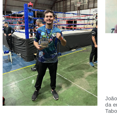
João
da e
Tab