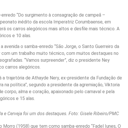
ba-enredo “Do surgimento à consagração de campeã –
mpeonato inédito da escola Imperatriz Corumbaense, em
 os carros alegóricos mais altos e desfile mais técnico. A
ricos e 10 alas.
a avenida o samba-enredo “São Jorge, o Santo Guerreiro da
vir com um trabalho muito técnico, com muitos destaques no
reografadas. “Vamos surpreender”, diz o presidente Ney
o carros alegóricos.
á a trajetória de Athayde Nery, ex-presidente da Fundação de
a na política”, segundo a presidente da agremiação, Viktoria
e corpo, alma e coração, apaixonado pelo carnaval e pela
góricos e 15 alas.
Bola e Cerveja foi um dos destaques. Foto: Gisele Ribeiro/PMC
o do Morro (1958) que tem como samba-enredo “Fadel Iunes, O