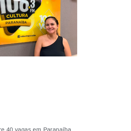
bre 40 vagas em Paranaíba