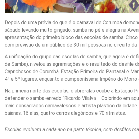
Depois de uma prévia do que é o carnaval de Corumbá demonstr
sábado levando muito gingado, samba no pé e alegria na Aven
apresentação do primeiro bloco das escolas de samba. Cinco 
com previsão de um público de 30 mil pessoas no circuito da f
A unificação do grupo das escolas de samba, que agora é defi
de Samba), nivelou as agremiações e o resultado do desfile 
Caprichosos de Corumbá, Estação Primeira do Pantanal e Marq
4º e 5º lugares, enquanto a campeoníssima Império do Morro 
Na primeira noite das escolas, o abre-alas coube a Estação P
defender o samba-enredo “Ricardo Vilalva – Colorindo em aqu
mais consagrados carnavalescos e artista plástico da cidade
baianas, 16 alas, quatro carros alegóricos e 70 ritmistas.
Escolas evoluem a cada ano na parte técnica, com desfiles ma