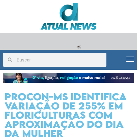
Procon-MS identifica
variação de 255% em
floriculturas com
aproximação do Dia
da Mulher