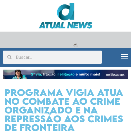
Programa Vigia atua
no combate ao crime
organizado e na
repressão aos crimes
de fronteira