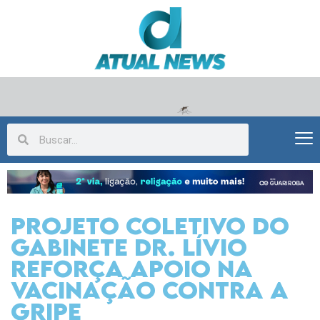
Projeto Coletivo do
gabinete Dr. Lívio
reforça apoio na
vacinação contra a
gripe