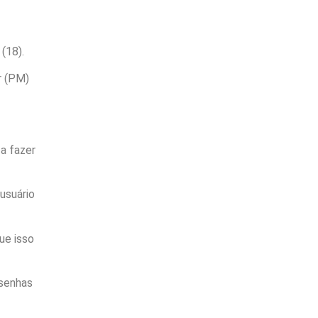
(18).
r (PM)
a fazer
usuário
ue isso
 senhas