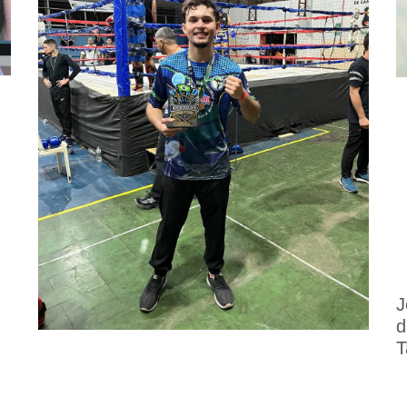
J
d
T