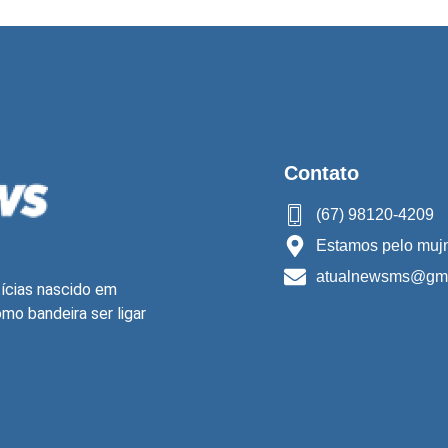
Contato
(67) 98120-4209
Estamos pelo mujn
atualnewsms@gma
ícias nascido em
o bandeira ser ligar