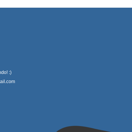
do! :)
il.com