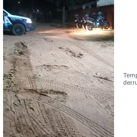
Temp
derr