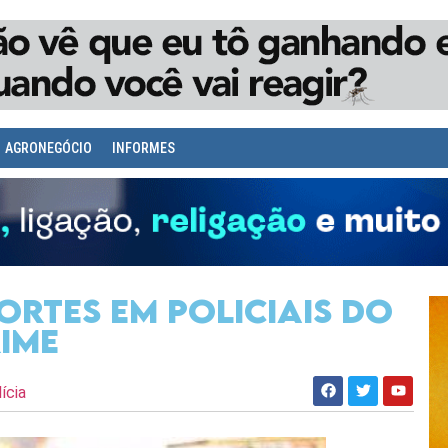
AGRONEGÓCIO
INFORMES
ortes em policiais do
ime
ícia