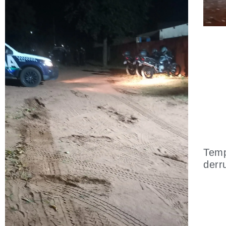
Temp
derr