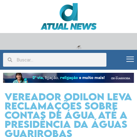
Vereador Odilon leva
reclamações sobre
contas de água até a
presidência da Águas
Guarirobas