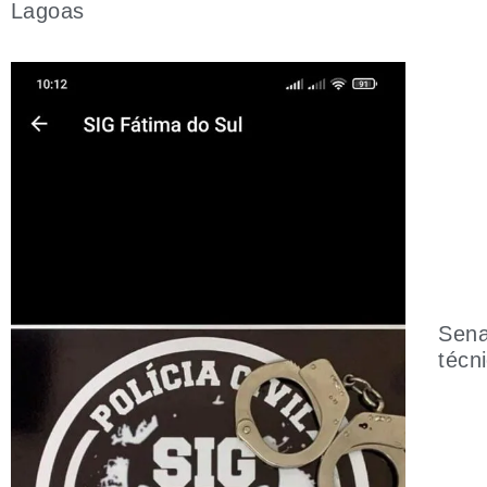
Lagoas
Sena
técn