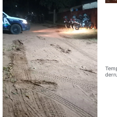
Temp
derr