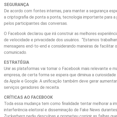
SEGURANÇA
De acordo com fontes internas, para manter a segurança esp
a criptografia de ponta a ponta, tecnologia importante para
pelos participantes das conversas.
O Facebook declarou que irá construir as melhores experiên
de velocidade e privacidade dos usuários. “Estamos trabalha
mensagens end-to-end e considerando maneiras de facilitar o 
comunicado.
ESTRATÉGIA
Unir as plataformas vai tornar o Facebook mais relevante e 
empresa, de certa forma se espera que diminua a curiosidad
da Apple e Google. A unificação também deve gerar aumentar
serviços geradores de receita.
CRÍTICAS AO FACEBOOK
Toda essa mudança tem como finalidade tentar melhorar a im
interferência eleitoral e disseminação de Fake News durantes
Zuckerberg pediu desculpas e prometeu corrigir as falhas qu