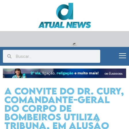
A convite do Dr. Cury,
Comandante-Geral
do Corpo de
Bombeiros utiliza
Tribuna, em alusão