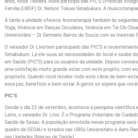
anos, Rose Teixeira. Rose participa das PIC’S (Práticas Inte
Família (UBSF) Dr. Nelson Tokuei Simabukuro. A musicoterapi
À tarde a unidade oferece Aromaterapia também às segundas.
Yoga, Vivência em Danças Circulares, Vivência em Tai Chi Chua
Universitário – Dr Germano Barros de Souza com as mesmas P
O vereador Dr Líviotem participado das PIC’S e recentemente
Simabukuro. Lá ele ouviu as necessidades do local e soube d
em Saúde (PIC’S) para os usuários da unidade. Depois conver
uma satisfação muito grande estar com este projeto, com e
propósito. Quando você recebe todo este clima de bem-estar 
essa paz, benefício e bem-estar. A gente só espera que você
PIC’S
Desde o dia 23 de setembro, acontece a pesquisa científica id
Leite, o vereador Dr. Lívio. É o Programa Voluntário de Cuida
Saúde da Sesau. A população envolvida nesse programa será 
quadro da SESAU e lotados nas UBSs Universitário e Aero Ra
nas Unidades Básicas de Saúde).