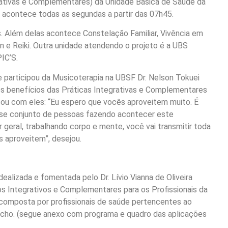
grativas e Complementares) da Unidade Básica de Saúde da
a acontece todas as segundas a partir das 07h45.
 Além delas acontece Constelação Familiar, Vivência em
n e Reiki. Outra unidade atendendo o projeto é a UBS
IC’S.
 participou da Musicoterapia na UBSF Dr. Nelson Tokuei
os benefícios das Práticas Integrativas e Complementares
sou com eles: “Eu espero que vocês aproveitem muito. É
sse conjunto de pessoas fazendo acontecer este
geral, trabalhando corpo e mente, você vai transmitir toda
s aproveitem”, desejou.
ealizada e fomentada pelo Dr. Lívio Vianna de Oliveira
dos Integrativos e Complementares para os Profissionais da
composta por profissionais de saúde pertencentes ao
ncho. (segue anexo com programa e quadro das aplicações