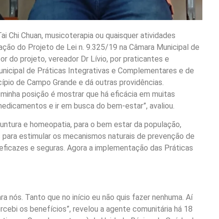
i Chi Chuan, musicoterapia ou quaisquer atividades
ação do Projeto de Lei n. 9.325/19 na Câmara Municipal de
 do projeto, vereador Dr Lívio, por praticantes e
unicipal de Práticas Integrativas e Complementares e de
pio de Campo Grande e dá outras providências.
e minha posição é mostrar que há eficácia em muitas
edicamentos e ir em busca do bem-estar”, avaliou.
untura e homeopatia, para o bem estar da população,
os para estimular os mecanismos naturais de prevenção de
eficazes e seguras. Agora a implementação das Práticas
a nós. Tanto que no início eu não quis fazer nenhuma. Aí
rcebi os benefícios”, revelou a agente comunitária há 18