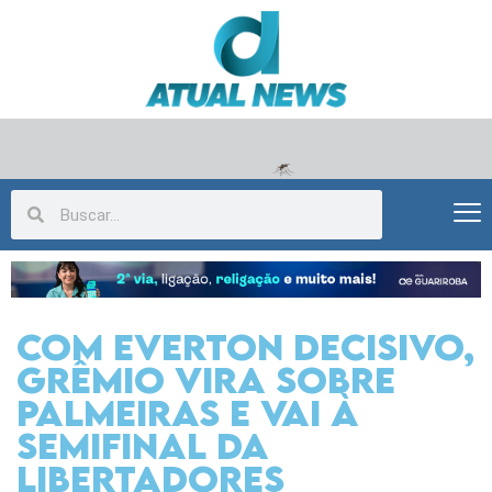
Com Everton decisivo,
Grêmio vira sobre
Palmeiras e vai à
semifinal da
Libertadores