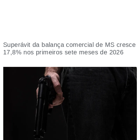
Superávit da balança comercial de MS cresce
17,8% nos primeiros sete meses de 2026