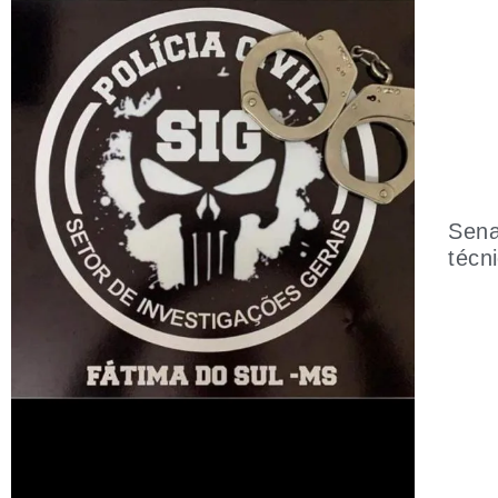
Sena
técn