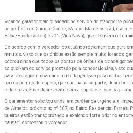
Visando garantir mais qualidade no serviço de transporte públic
ao prefeito de Campo Grande, Marcos Marcello Trad, o aumen
Bahia/Bandeirantes) e 211 (Vida Nova), que atendem o Termin
De acordo com o vereador, os usuários reclamam que para emb
minutos, visto que os ônibus estão sempre muito lotados, ge
cobrou ainda que todos os pontos de ônibus da cidade ganhem
se queixam do serviço prestado pela concessionária, visto qu
para conseguir embarcar é muito longa. Isso gera muitos tr
são os pontos de espera, que são, na maior parte, descobert
e de chuva. É um desrespeito com a população que paga uma ta
O parlamentar solicitou ainda, em caráter de urgência, a limp
de Almeida, próximo ao nº 387, no Bairro Residencial Estrela 
bueiros estão transbordando e exalando forte odor no entorn
causar”, comentou o vereador.