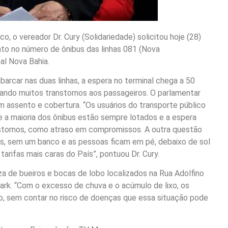
o, o vereador Dr. Cury (Solidariedade) solicitou hoje (28)
to no número de ônibus das linhas 081 (Nova
al Nova Bahia.
arcar nas duas linhas, a espera no terminal chega a 50
rando muitos transtornos aos passageiros. O parlamentar
 assento e cobertura. “Os usuários do transporte público
e a maioria dos ônibus estão sempre lotados e a espera
anstornos, como atraso em compromissos. A outra questão
os, sem um banco e as pessoas ficam em pé, debaixo de sol
rifas mais caras do País”, pontuou Dr. Cury.
eza de bueiros e bocas de lobo localizados na Rua Adolfino
Park. “Com o excesso de chuva e o acúmulo de lixo, os
o, sem contar no risco de doenças que essa situação pode