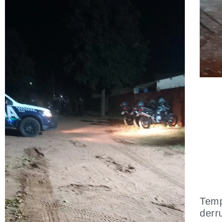
Temp
derr