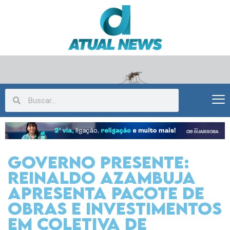
Governo Presente:
Reinaldo Azambuja
apresenta pacote de
obras e investimentos
em coletiva de