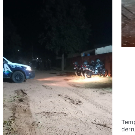
Temp
derr