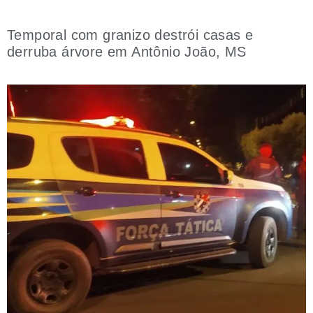
Temporal com granizo destrói casas e
derruba árvore em Antônio João, MS