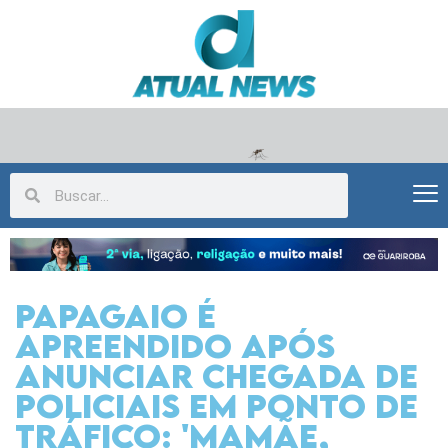
Papagaio é
apreendido após
anunciar chegada de
policiais em ponto de
tráfico: 'Mamãe,