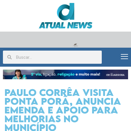
Paulo Corrêa visita
Ponta Porã, anuncia
emenda e apoio para
melhorias no
município