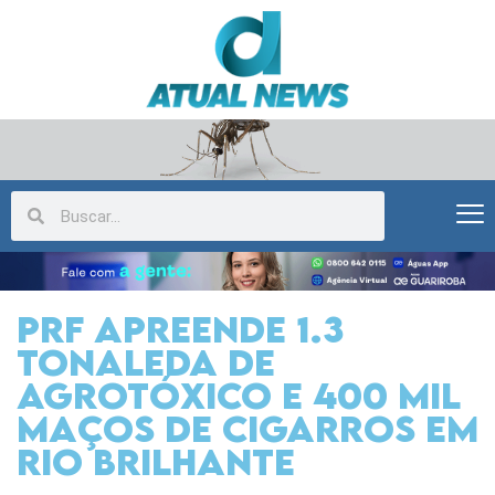
PRF apreende 1.3
tonaleda de
agrotóxico e 400 mil
maços de cigarros em
Rio Brilhante