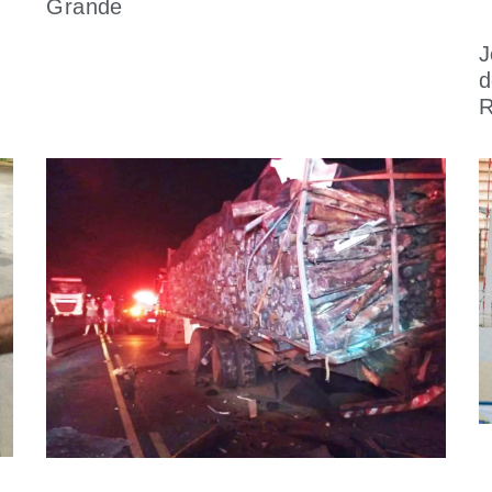
Grande
J
d
R