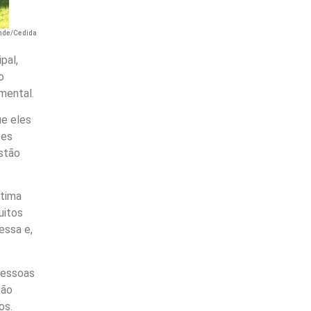
ande/Cedida
pal,
o
mental.
ue eles
tes
stão
ltima
uitos
essa e,
pessoas
tão
os.