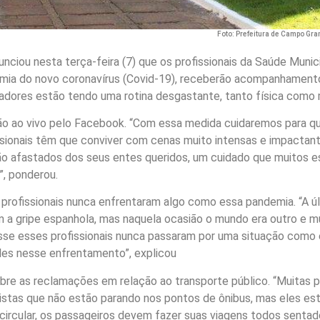
Foto: Prefeitura de Campo Gr
ciou nesta terça-feira (7) que os profissionais da Saúde Munici
emia do novo coronavírus (Covid-19), receberão acompanhament
adores estão tendo uma rotina desgastante, tanto física como 
ão ao vivo pelo Facebook. “Com essa medida cuidaremos para q
ssionais têm que conviver com cenas muito intensas e impactan
ão afastados dos seus entes queridos, um cuidado que muitos e
”, ponderou.
s profissionais nunca enfrentaram algo como essa pandemia. “A ú
 a gripe espanhola, mas naquela ocasião o mundo era outro e m
sse esses profissionais nunca passaram por uma situação como 
eles nesse enfrentamento”, explicou
sobre as reclamações em relação ao transporte público. “Muitas 
as que não estão parando nos pontos de ônibus, mas eles es
 circular, os passageiros devem fazer suas viagens todos sentad