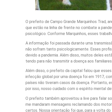
O prefeito de Campo Grande Marquinhos Trad, anun
que estão na linha de frente no combate a pand
psicológico. Conforme Marquinhos, esses trabalh
A informação foi passada durante uma transmiss
não sofram tanto psicologicamente. Esses profi
devido a pandemia. Além disso, muitos deles est
tendo para não transmitir a doença aos familiares
Além disso, o prefeito da capital falou que esse
infecção global por uma doença foi em 1917, com
países não tiveram casos da doença. Portanto, e
por isso, nosso cuidado com o espírito mental d
O prefeito também aproveitou a live para falar 
me mandaram mensagens reclamando dos motorist
certos. Nossa orientação foi que, para a volta do