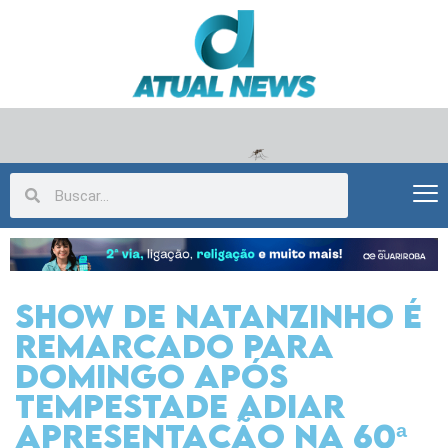
Show de Natanzinho é
remarcado para
domingo após
tempestade adiar
apresentação na 60ª