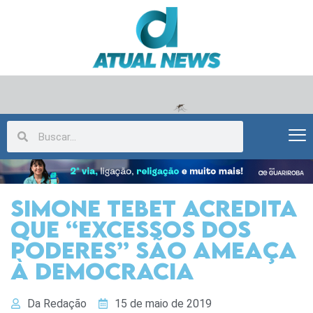
Simone Tebet acredita
que “excessos dos
poderes” são ameaça
à democracia
Da Redação
15 de maio de 2019