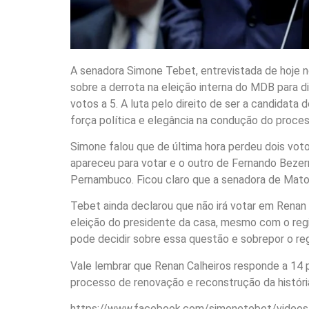
A senadora Simone Tebet, entrevistada de hoje n
sobre a derrota na eleição interna do MDB para d
votos a 5. A luta pelo direito de ser a candidat
força política e elegância na condução do proces
Simone falou que de última hora perdeu dois vo
apareceu para votar e o outro de Fernando Beze
Pernambuco. Ficou claro que a senadora de Mato 
Tebet ainda declarou que não irá votar em Renan
eleição do presidente da casa, mesmo com o reg
pode decidir sobre essa questão e sobrepor o re
Vale lembrar que Renan Calheiros responde a 14 
processo de renovação e reconstrução da história
https://www.facebook.com/simonetebet/video