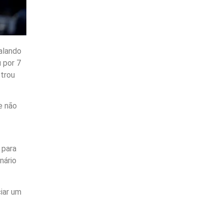
alando
 por 7
strou
e não
 para
nário
iar um