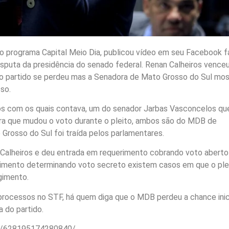
o programa Capital Meio Dia, publicou vídeo em seu Facebook f
isputa da presidência do senado federal. Renan Calheiros venceu
a do partido se perdeu mas a Senadora de Mato Grosso do Sul mo
so.
tos com os quais contava, um do senador Jarbas Vasconcelos qu
rra que mudou o voto durante o pleito, ambos são do MDB de
Grosso do Sul foi traída pelos parlamentares.
 Calheiros e deu entrada em requerimento cobrando voto aberto
imento determinando voto secreto existem casos em que o ple
gimento.
processos no STF, há quem diga que o MDB perdeu a chance inic
 do partido.
s/628195174280840/