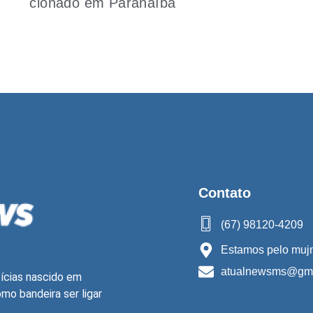
clonado em Paranaíba
Contato
(67) 98120-4209
Estamos pelo mujn
atualnewsms@gma
ícias nascido em
o bandeira ser ligar