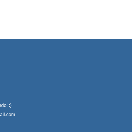
do! :)
il.com