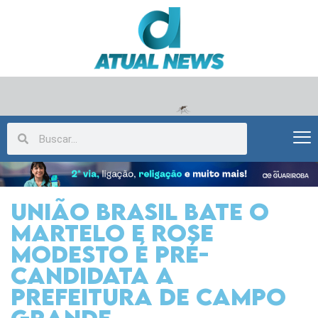
União Brasil bate o
martelo e Rose
Modesto é pré-
candidata a
prefeitura de Campo
Grande