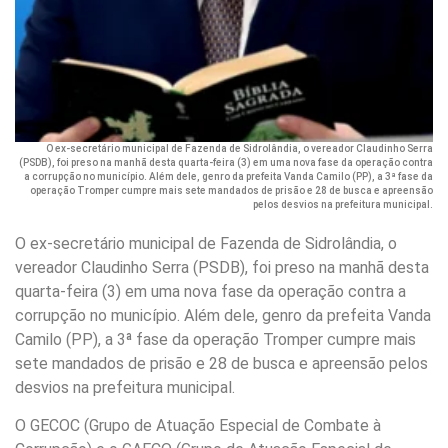
O ex-secretário municipal de Fazenda de Sidrolândia, o vereador Claudinho Serra
(PSDB), foi preso na manhã desta quarta-feira (3) em uma nova fase da operação contra
a corrupção no município. Além dele, genro da prefeita Vanda Camilo (PP), a 3ª fase da
operação Tromper cumpre mais sete mandados de prisão e 28 de busca e apreensão
pelos desvios na prefeitura municipal.
O ex-secretário municipal de Fazenda de Sidrolândia, o
vereador Claudinho Serra (PSDB), foi preso na manhã desta
quarta-feira (3) em uma nova fase da operação contra a
corrupção no município. Além dele, genro da prefeita Vanda
Camilo (PP), a 3ª fase da operação Tromper cumpre mais
sete mandados de prisão e 28 de busca e apreensão pelos
desvios na prefeitura municipal.
O GECOC (Grupo de Atuação Especial de Combate à