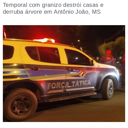
Temporal com granizo destrói casas e
derruba árvore em Antônio João, MS