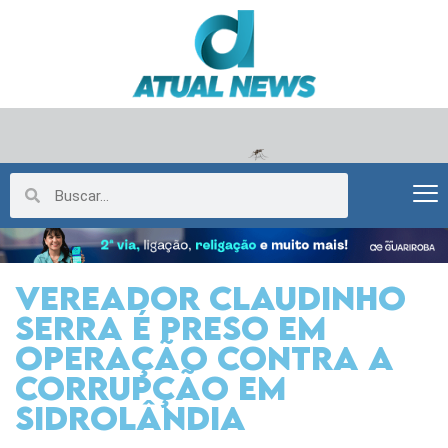
Vereador Claudinho
Serra é preso em
operação contra a
corrupção em
Sidrolândia