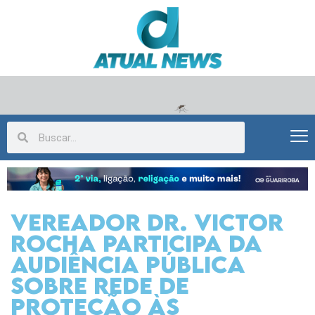
Vereador Dr. Victor
Rocha participa da
Audiência Pública
sobre rede de
proteção às