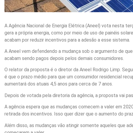
A Agência Nacional de Energia Elétrica (Aneel) vota nesta ter
gera a própria energia, como por meio de uso de painéis sola
acabam por reduzir incentivos para a adesão a esse sistema.
A Aneel vem defendendo a mudança sob o argumento de que os
acabam sendo pagos depois pelos demais consumidores.
O relator da proposta é o diretor da Aneel Rodrigo Limp. Seg
é que o prazo médio para que um consumidor residencial recu
aumentará dos atuais 4,5 anos para cerca de 7 anos.
Depois de votada pela diretoria da agência, a proposta vai pa
A agência espera que as mudanças comecem a valer em 2020. 
retirada dos incentivos. Isso quer dizer que o aumento do pr
Além disso, as mudanças vão atingir somente aqueles que ade
começarem a valer.